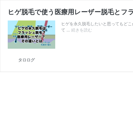
ヒゲ脱毛で使う医療用レーザー脱毛とフ
ヒゲを永久脱毛したいと思ってもどこ
て …
続きを読む
ヒ
ゲ
脱
毛
で
タロログ
使
う
医
療
用
レ
ー
ザ
ー
脱
毛
と