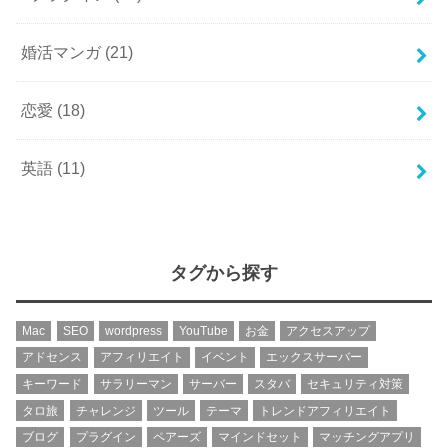
婚活マンガ
(21)
恋愛
(18)
英語
(11)
タグから探す
Mac
SEO
wordpress
YouTube
お金
アクセスアップ
アドセンス
アフィリエイト
イベント
エックスサーバー
キーワード
サラリーマン
サーバー
スタバ
セキュリティ対策
タロ旅
チャレンジ
ツール
テーマ
トレンドアフィリエイト
ブログ
プラグイン
ペアーズ
マインドセット
マッチングアプリ