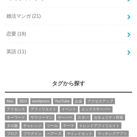
婚活マンガ
(21)
恋愛
(18)
英語
(11)
タグから探す
Mac
SEO
wordpress
YouTube
お金
アクセスアップ
アドセンス
アフィリエイト
イベント
エックスサーバー
キーワード
サラリーマン
サーバー
スタバ
セキュリティ対策
タロ旅
チャレンジ
ツール
テーマ
トレンドアフィリエイト
ブログ
プラグイン
ペアーズ
マインドセット
マッチングアプリ