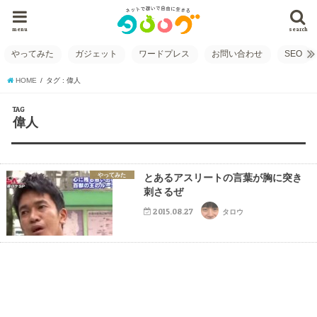
menu
search
やってみた
ガジェット
ワードプレス
お問い合わせ
SEO
HOME
タグ : 偉人
TAG
偉人
やってみた
とあるアスリートの言葉が胸に突き
刺さるぜ
2015.08.27
タロウ