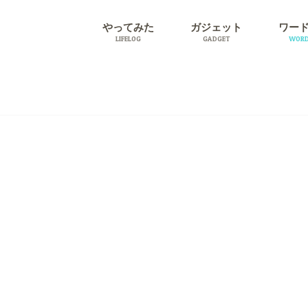
やってみた
ガジェット
ワー
LIFELOG
GADGET
WORD
旅行
プラグ