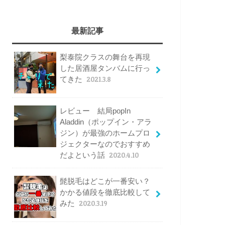
最新記事
梨泰院クラスの舞台を再現
した居酒屋タンバムに行っ
てきた
2021.3.8
レビュー 結局popIn
Aladdin（ポップイン・アラ
ジン）が最強のホームプロ
ジェクターなのでおすすめ
だよという話
2020.4.10
髭脱毛はどこが一番安い？
かかる値段を徹底比較して
みた
2020.3.19