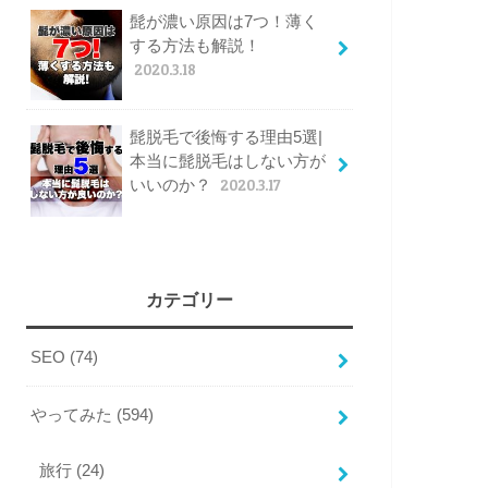
髭が濃い原因は7つ！薄く
する方法も解説！
2020.3.18
髭脱毛で後悔する理由5選|
本当に髭脱毛はしない方が
いいのか？
2020.3.17
カテゴリー
SEO
(74)
やってみた
(594)
旅行
(24)