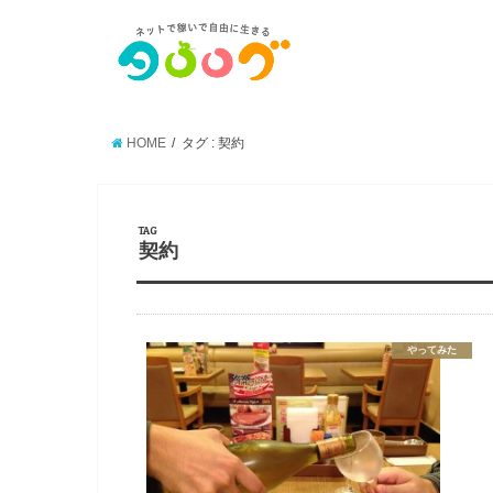
HOME
タグ : 契約
TAG
契約
やってみた