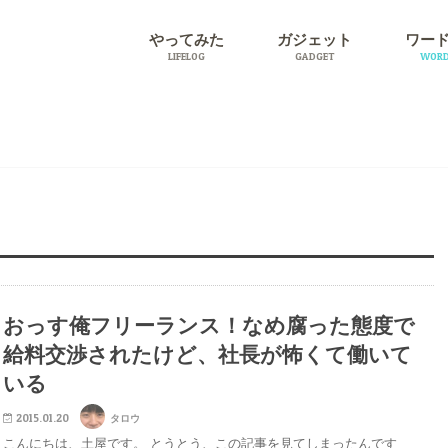
やってみた
ガジェット
ワー
LIFELOG
GADGET
WORD
旅行
プラグ
おっす俺フリーランス！なめ腐った態度で
給料交渉されたけど、社長が怖くて働いて
いる
2015.01.20
タロウ
こんにちは、土屋です。 とうとう、この記事を見てしまったんです