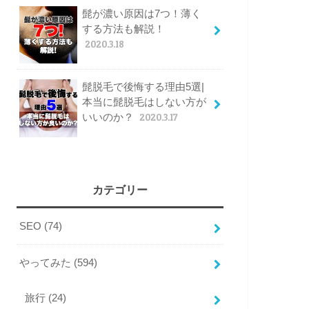
髭が濃い原因は7つ！薄く
する方法も解説！
2020.3.18
髭脱毛で後悔する理由5選|
本当に髭脱毛はしない方が
いいのか？
2020.3.17
カテゴリー
SEO
(74)
やってみた
(594)
旅行
(24)