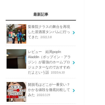
最新記事
梨泰院クラスの舞台を再現
した居酒屋タンバムに行っ
てきた
2021.3.8
レビュー 結局popIn
Aladdin（ポップイン・アラ
ジン）が最強のホームプロ
ジェクターなのでおすすめ
だよという話
2020.4.10
髭脱毛はどこが一番安い？
かかる値段を徹底比較して
みた
2020.3.19