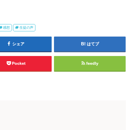
感想
生徒の声
シェア
はてブ
Pocket
feedly