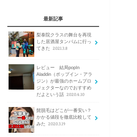
最新記事
梨泰院クラスの舞台を再現
した居酒屋タンバムに行っ
てきた
2021.3.8
レビュー 結局popIn
Aladdin（ポップイン・アラ
ジン）が最強のホームプロ
ジェクターなのでおすすめ
だよという話
2020.4.10
髭脱毛はどこが一番安い？
かかる値段を徹底比較して
みた
2020.3.19