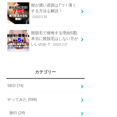
髭が濃い原因は7つ！薄く
する方法も解説！
2020.3.18
髭脱毛で後悔する理由5選|
本当に髭脱毛はしない方が
いいのか？
2020.3.17
カテゴリー
SEO
(74)
やってみた
(594)
旅行
(24)