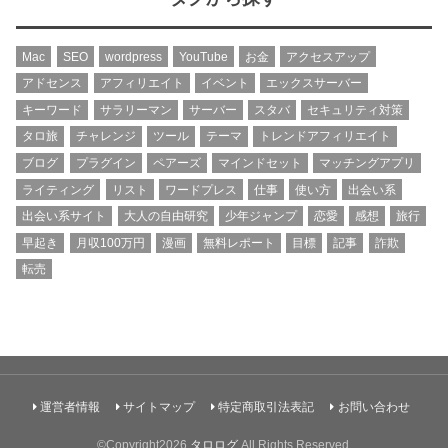
Mac
SEO
wordpress
YouTube
お金
アクセスアップ
アドセンス
アフィリエイト
イベント
エックスサーバー
キーワード
サラリーマン
サーバー
スタバ
セキュリティ対策
タロ旅
チャレンジ
ツール
テーマ
トレンドアフィリエイト
ブログ
プラグイン
ペアーズ
マインドセット
マッチングアプリ
ライティング
リスト
ワードプレス
仕事
使い方
出会い系
出会い系サイト
大人の自由研究
少年ジャンプ
恋愛
感想
旅行
早起き
月収100万円
漫画
無料レポート
目標
記事
詐欺
転売
運営者情報
サイトマップ
特定商取引法表記
お問い合わせ
©Copyright2026
タロログ
.All Rights Reserved.