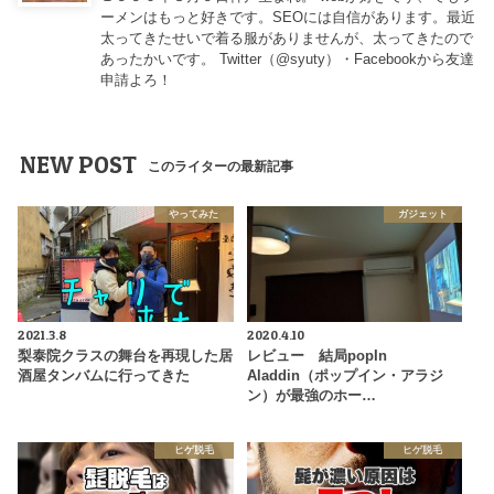
ーメンはもっと好きです。SEOには自信があります。最近
太ってきたせいで着る服がありませんが、太ってきたので
あったかいです。 Twitter（
@syuty
）・Facebookから友達
申請よろ！
NEW POST
このライターの最新記事
やってみた
ガジェット
2021.3.8
2020.4.10
梨泰院クラスの舞台を再現した居
レビュー 結局popIn
酒屋タンバムに行ってきた
Aladdin（ポップイン・アラジ
ン）が最強のホー…
ヒゲ脱毛
ヒゲ脱毛