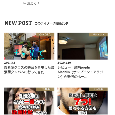
申請よろ！
NEW POST
このライターの最新記事
やってみた
ガジェット
2021.3.8
2020.4.10
梨泰院クラスの舞台を再現した居
レビュー 結局popIn
酒屋タンバムに行ってきた
Aladdin（ポップイン・アラジ
ン）が最強のホー…
ヒゲ脱毛
ヒゲ脱毛