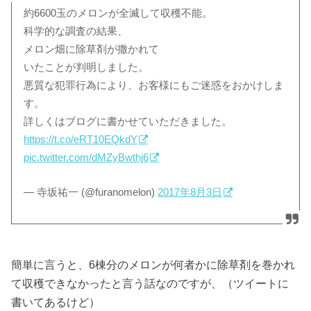
約6600玉のメロンが全滅して収穫不能。
科学的な調査の結果、
メロン畑に除草剤が撒かれて
いたことが判明しました。
悪質な犯罪行為により、お客様にもご迷惑をおかけしま
す。
詳しくはブログに書かせていただきました。
https://t.co/eRT10EQkdY
pic.twitter.com/dMZyBwthj6
— 寺坂祐一 (@furanomelon)
2017年8月3日
簡単に言うと、6棟分のメロンが何者かに除草剤を巻かれ
て収穫できなかったと言う話なのですが、（ツイートに
書いてあるけど）