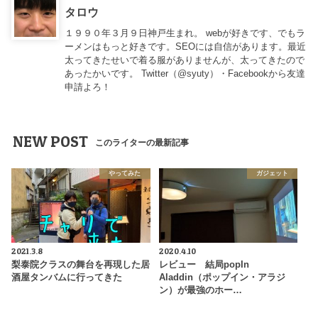
タロウ
１９９０年３月９日神戸生まれ。 webが好きです、でもラ
ーメンはもっと好きです。SEOには自信があります。最近
太ってきたせいで着る服がありませんが、太ってきたので
あったかいです。 Twitter（
@syuty
）・Facebookから友達
申請よろ！
NEW POST
このライターの最新記事
やってみた
ガジェット
2021.3.8
2020.4.10
梨泰院クラスの舞台を再現した居
レビュー 結局popIn
酒屋タンバムに行ってきた
Aladdin（ポップイン・アラジ
ン）が最強のホー…