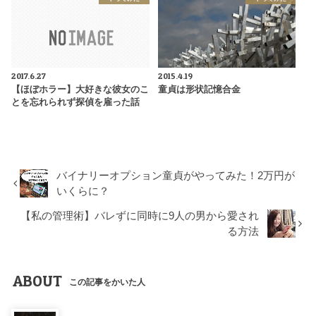
2017.6.27
2015.4.19
【ほぼホラー】大好きな彼女のこ
童貞は形状記憶合金
とを忘れられず探偵を雇った話
バイナリーオプション童貞がやってみた！2万円が
いくらに？
【私の管理術】バレずに同時に9人の男から愛され
る方法
ABOUT
この記事をかいた人