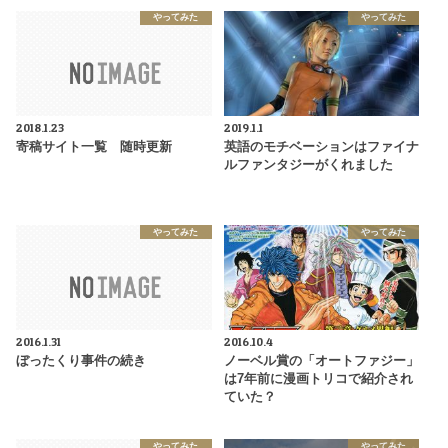
やってみた
やってみた
2018.1.23
2019.1.1
寄稿サイト一覧 随時更新
英語のモチベーションはファイナ
ルファンタジーがくれました
やってみた
やってみた
2016.1.31
2016.10.4
ぼったくり事件の続き
ノーベル賞の「オートファジー」
は7年前に漫画トリコで紹介され
ていた？
やってみた
やってみた