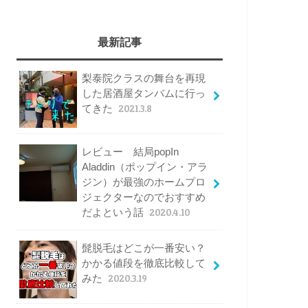
最新記事
梨泰院クラスの舞台を再現
した居酒屋タンバムに行っ
てきた
2021.3.8
レビュー 結局popIn
Aladdin（ポップイン・アラ
ジン）が最強のホームプロ
ジェクターなのでおすすめ
だよという話
2020.4.10
髭脱毛はどこが一番安い？
かかる値段を徹底比較して
みた
2020.3.19