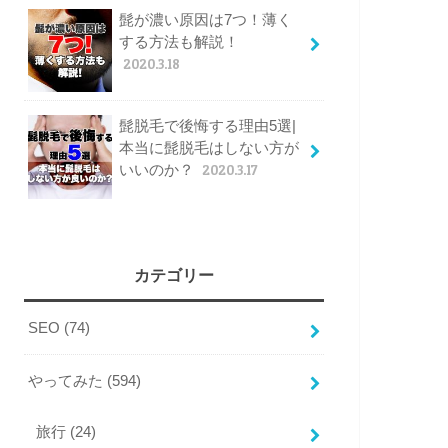
髭が濃い原因は7つ！薄く
する方法も解説！
2020.3.18
髭脱毛で後悔する理由5選|
本当に髭脱毛はしない方が
いいのか？
2020.3.17
カテゴリー
SEO
(74)
やってみた
(594)
旅行
(24)