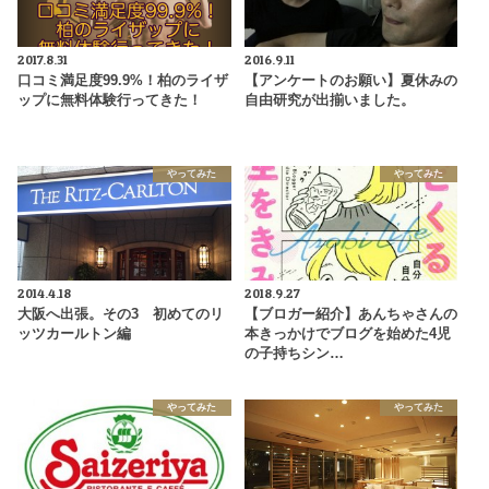
2017.8.31
2016.9.11
口コミ満足度99.9%！柏のライザ
【アンケートのお願い】夏休みの
ップに無料体験行ってきた！
自由研究が出揃いました。
やってみた
やってみた
2014.4.18
2018.9.27
大阪へ出張。その3 初めてのリ
【ブロガー紹介】あんちゃさんの
ッツカールトン編
本きっかけでブログを始めた4児
の子持ちシン…
やってみた
やってみた