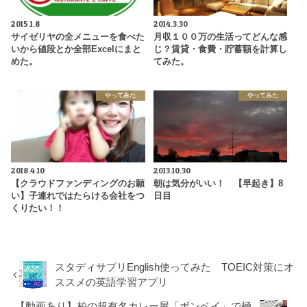
2015.1.8
2014.3.30
サイゼリヤの全メニューを食べた
月収１００万の生活ってどんな感
いから値段とか全部Excelにまと
じ？賃貸・食費・貯蓄額を計算し
めた。
てみた。
やってみた
やってみた
2018.4.10
2013.10.30
【クラウドファンディングのお願
朝は気分がいい！ 【早起き】8
い】子連れではたらける会社をつ
日目
くりたい！！
スタディサプリEnglish使ってみた TOEIC対策にオ
ススメの英語学習アプリ
【動画あり】柏の超有名カレー屋「ボンベイ」で極