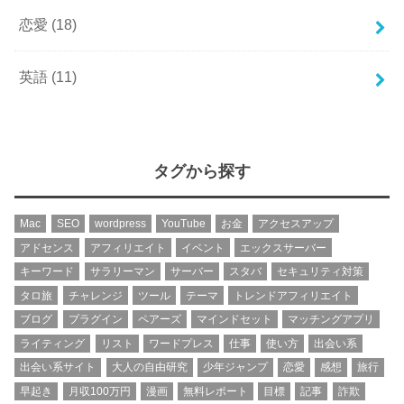
恋愛
(18)
英語
(11)
タグから探す
Mac
SEO
wordpress
YouTube
お金
アクセスアップ
アドセンス
アフィリエイト
イベント
エックスサーバー
キーワード
サラリーマン
サーバー
スタバ
セキュリティ対策
タロ旅
チャレンジ
ツール
テーマ
トレンドアフィリエイト
ブログ
プラグイン
ペアーズ
マインドセット
マッチングアプリ
ライティング
リスト
ワードプレス
仕事
使い方
出会い系
出会い系サイト
大人の自由研究
少年ジャンプ
恋愛
感想
旅行
早起き
月収100万円
漫画
無料レポート
目標
記事
詐欺