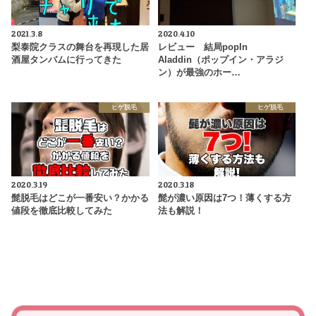
2021.3.8
2020.4.10
梨泰院クラスの舞台を再現した居
レビュー 結局popIn
酒屋タンバムに行ってきた
Aladdin（ポップイン・アラジ
ン）が最強のホー…
ヒゲ脱毛
ヒゲ脱毛
2020.3.19
2020.3.18
髭脱毛はどこが一番安い？かかる
髭が濃い原因は7つ！薄くする方
値段を徹底比較してみた
法も解説！