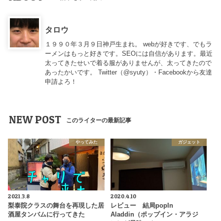
タロウ
１９９０年３月９日神戸生まれ。 webが好きです、でもラ
ーメンはもっと好きです。SEOには自信があります。最近
太ってきたせいで着る服がありませんが、太ってきたので
あったかいです。 Twitter（
@syuty
）・Facebookから友達
申請よろ！
NEW POST
このライターの最新記事
やってみた
ガジェット
2021.3.8
2020.4.10
梨泰院クラスの舞台を再現した居
レビュー 結局popIn
酒屋タンバムに行ってきた
Aladdin（ポップイン・アラジ