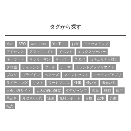
タグから探す
Mac
SEO
wordpress
YouTube
お金
アクセスアップ
アドセンス
アフィリエイト
イベント
エックスサーバー
キーワード
サラリーマン
サーバー
スタバ
セキュリティ対策
タロ旅
チャレンジ
ツール
テーマ
トレンドアフィリエイト
ブログ
プラグイン
ペアーズ
マインドセット
マッチングアプリ
ライティング
リスト
ワードプレス
仕事
使い方
出会い系
出会い系サイト
大人の自由研究
少年ジャンプ
恋愛
感想
旅行
早起き
月収100万円
漫画
無料レポート
目標
記事
詐欺
転売