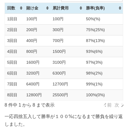
回数
賭け金
累計費用
勝率(負率)
1回目
100円
100円
50%(%)
2回目
200円
300円
75%(25%)
3回目
400円
700円
87%(13%)
4回目
800円
1500円
93%(6%)
5回目
1600円
3100円
97%(3%)
6回目
3200円
6300円
98%(2%)
7回目
6400円
12700円
99%(1%)
8回目
12800円
25500円
100%(0%)
8 件中 1 から 8 まで表示
前
次
一応四捨五入して勝率が１００%になるまで勝負を繰り返
しました。