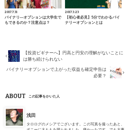
2017.7.31
2017.3.23
バイナリ―オプションは大学生で
【初心者必見】5分でわかるバイ
もできるのか？注意点は？
ナリーオプションとは
【投資ビギナーへ】円高と円安の理解がないことに
は勝ち続けられない
バイナリーオプションで上がった収益も確定申告は
必要？
ABOUT
この記事をかいた人
浅田
タロログのメシアでございます。この写真を撮ったあと、
ポニーに太ももを蹴られました。痛かったです。でも大事