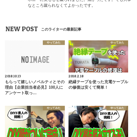
なところ蹴られなくてよかったです。
NEW POST
このライターの最新記事
やってみた
やってみた
2018.10.13
2018.2.18
もらって嬉しいノベルティとその
絶縁テープを使った充電ケーブル
理由【企業担当者必見】100人に
の修復は安くて簡単！
アンケート取っ…
やってみた
やってみた