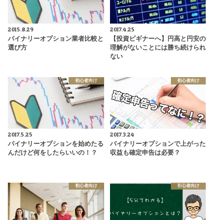
2015.8.29
2017.4.25
バイナリーオプション業者比較と
【投資ビギナーへ】円高と円安の
選び方
理解がないことには勝ち続けられ
ない
初心者向け
初心者向け
2017.5.25
2017.3.24
バイナリーオプションを始めたる
バイナリーオプションで上がった
んだけど何をしたらいいの！？
収益も確定申告は必要？
初心者向け
初心者向け