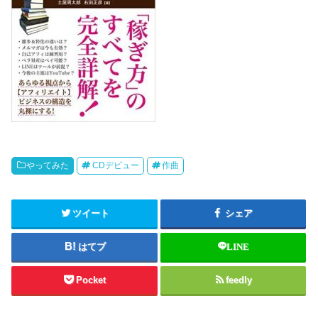
やってみた
CDデビュー
作曲
ツイート
シェア
はてブ
LINE
Pocket
feedly