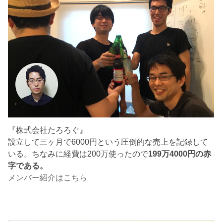
『株式会社たろろぐ』
設立して三ヶ月で6000円という圧倒的な売上を記録して
いる。ちなみに経費は200万使ったので
199万4000円の赤
字である。
メンバー紹介はこちら