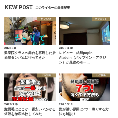
NEW POST
このライターの最新記事
やってみた
ガジェット
2021.3.8
2020.4.10
梨泰院クラスの舞台を再現した居
レビュー 結局popIn
酒屋タンバムに行ってきた
Aladdin（ポップイン・アラジ
ン）が最強のホー…
ヒゲ脱毛
ヒゲ脱毛
2020.3.19
2020.3.18
髭脱毛はどこが一番安い？かかる
髭が濃い原因は7つ！薄くする方
値段を徹底比較してみた
法も解説！