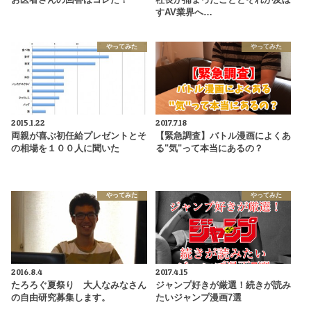
お医者さんの回答はコレだ！
社長が捕まったこととそれが及ぼ
すAV業界へ…
やってみた
やってみた
2015.1.22
2017.7.18
両親が喜ぶ初任給プレゼントとそ
【緊急調査】バトル漫画によくあ
の相場を１００人に聞いた
る"気"って本当にあるの？
やってみた
やってみた
2016.8.4
2017.4.15
たろろぐ夏祭り 大人なみなさん
ジャンプ好きが厳選！続きが読み
の自由研究募集します。
たいジャンプ漫画7選