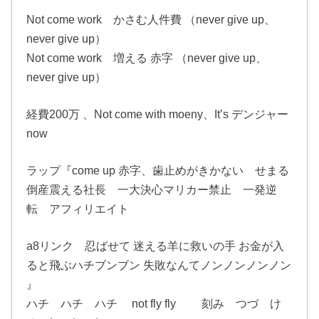
Not come work かさむ人件費 （never give up、
never give up）
Not come work 増える 赤字 （never give up、
never give up）
経費200万 、Not come with moeny、It’s デンジャー
now
ラップ『come up 赤字、歯止めがきかない せまる
倒産震える社長 一大決心マリカー禁止 一発逆
転 アフィリエイト
a8リンク 忍ばせて 迷える羊に救いの手 お金が入
ると飛ぶハチブンブン 失敗なんてノンノンノンノン
』
ハチ ハチ ハチ not fly fly 刻み つづ け