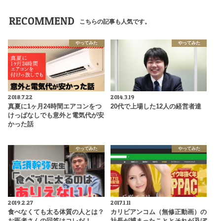
RECOMMEND
こちらの記事も人気です。
やってみた
やってみた
2018.7.22
2014.3.19
真夏に1ヶ月24時間エアコンをつ
20代で上場した12人の経営者達
けっぱなしでも意外と電気代が安
かった話
やってみた
やってみた
2019.2.27
2017.1.11
食べなくても太る体質の人とは？
カリビアンコム（無修正動画）の