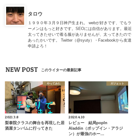
タロウ
１９９０年３月９日神戸生まれ。 webが好きです、でもラ
ーメンはもっと好きです。SEOには自信があります。最近
太ってきたせいで着る服がありませんが、太ってきたので
あったかいです。 Twitter（
@syuty
）・Facebookから友達
申請よろ！
NEW POST
このライターの最新記事
やってみた
ガジェット
2021.3.8
2020.4.10
梨泰院クラスの舞台を再現した居
レビュー 結局popIn
酒屋タンバムに行ってきた
Aladdin（ポップイン・アラジ
ン）が最強のホー…