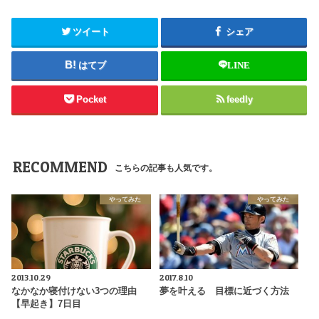
ツイート
シェア
はてブ
LINE
Pocket
feedly
RECOMMEND
こちらの記事も人気です。
やってみた
やってみた
2013.10.29
2017.8.10
なかなか寝付けない3つの理由
夢を叶える 目標に近づく方法
【早起き】7日目