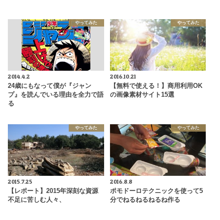
やってみた
やってみた
2014.4.2
2016.10.21
24歳にもなって僕が『ジャン
【無料で使える！】商用利用OK
プ』を読んでいる理由を全力で語
の画像素材サイト15選
る
やってみた
やってみた
2015.7.25
2016.8.8
【レポート】2015年深刻な資源
ポモドーロテクニックを使って5
不足に苦しむ人々、
分でねるねるねるね作る