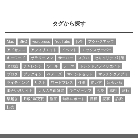
タグから探す
Mac
SEO
wordpress
YouTube
お金
アクセスアップ
アドセンス
アフィリエイト
イベント
エックスサーバー
キーワード
サラリーマン
サーバー
スタバ
セキュリティ対策
タロ旅
チャレンジ
ツール
テーマ
トレンドアフィリエイト
ブログ
プラグイン
ペアーズ
マインドセット
マッチングアプリ
ライティング
リスト
ワードプレス
仕事
使い方
出会い系
出会い系サイト
大人の自由研究
少年ジャンプ
恋愛
感想
旅行
早起き
月収100万円
漫画
無料レポート
目標
記事
詐欺
転売