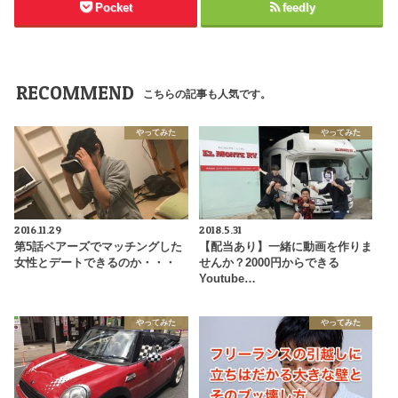
Pocket
feedly
RECOMMEND
こちらの記事も人気です。
やってみた
やってみた
2016.11.29
2018.5.31
第5話ペアーズでマッチングした
【配当あり】一緒に動画を作りま
女性とデートできるのか・・・
せんか？2000円からできる
Youtube…
やってみた
やってみた