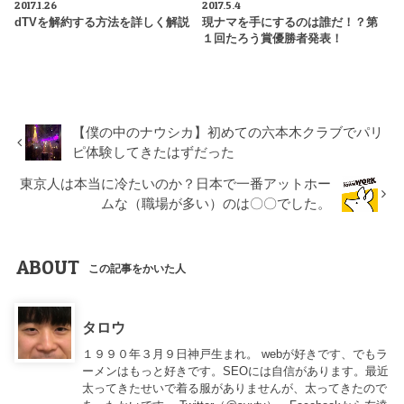
2017.1.26
2017.5.4
dTVを解約する方法を詳しく解説
現ナマを手にするのは誰だ！？第
１回たろう賞優勝者発表！
【僕の中のナウシカ】初めての六本木クラブでパリ
ピ体験してきたはずだった
東京人は本当に冷たいのか？日本で一番アットホー
ムな（職場が多い）のは〇〇でした。
ABOUT
この記事をかいた人
タロウ
１９９０年３月９日神戸生まれ。 webが好きです、でもラ
ーメンはもっと好きです。SEOには自信があります。最近
太ってきたせいで着る服がありませんが、太ってきたので