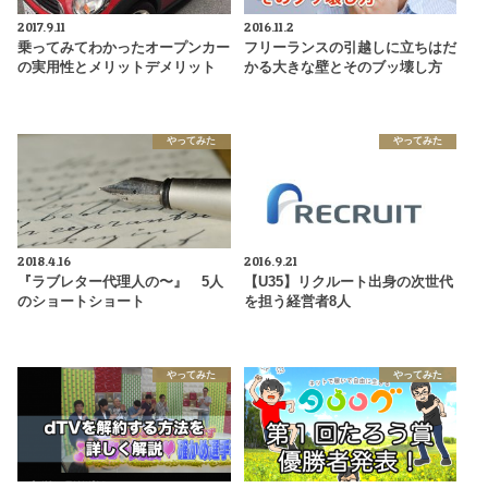
2017.9.11
2016.11.2
乗ってみてわかったオープンカー
フリーランスの引越しに立ちはだ
の実用性とメリットデメリット
かる大きな壁とそのブッ壊し方
やってみた
やってみた
2018.4.16
2016.9.21
『ラブレター代理人の〜』 5人
【U35】リクルート出身の次世代
のショートショート
を担う経営者8人
やってみた
やってみた