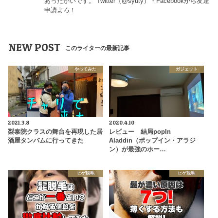
あったかいです。 Twitter（
@syuty
）・Facebookから友達
申請よろ！
NEW POST
このライターの最新記事
やってみた
ガジェット
2021.3.8
2020.4.10
梨泰院クラスの舞台を再現した居
レビュー 結局popIn
酒屋タンバムに行ってきた
Aladdin（ポップイン・アラジ
ン）が最強のホー…
ヒゲ脱毛
ヒゲ脱毛