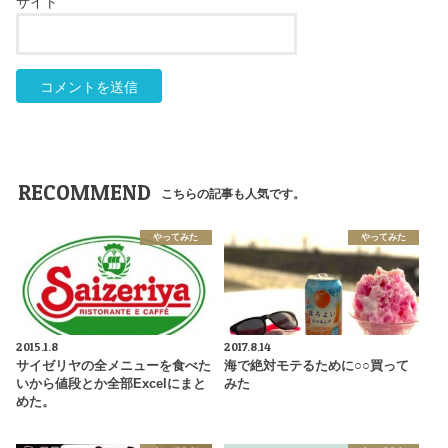
サイト
RECOMMEND
こちらの記事も人気です。
やってみた
やってみた
2015.1.8
2017.8.14
サイゼリヤの全メニューを食べた
海で絶対モテるために○○買って
いから値段とか全部Excelにまと
みた
めた。