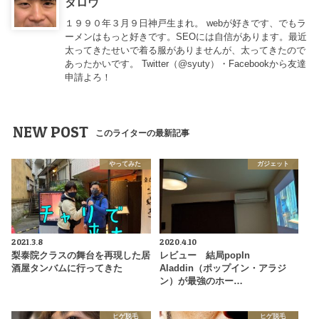
タロウ
１９９０年３月９日神戸生まれ。 webが好きです、でもラ
ーメンはもっと好きです。SEOには自信があります。最近
太ってきたせいで着る服がありませんが、太ってきたので
あったかいです。 Twitter（
@syuty
）・Facebookから友達
申請よろ！
NEW POST
このライターの最新記事
やってみた
ガジェット
2021.3.8
2020.4.10
梨泰院クラスの舞台を再現した居
レビュー 結局popIn
酒屋タンバムに行ってきた
Aladdin（ポップイン・アラジ
ン）が最強のホー…
ヒゲ脱毛
ヒゲ脱毛