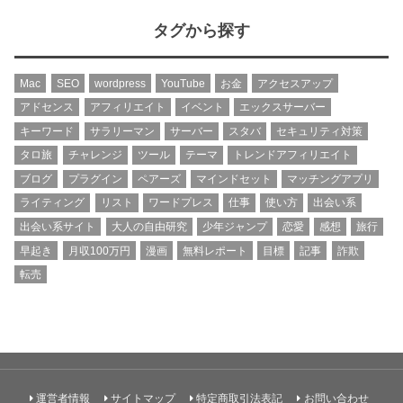
タグから探す
Mac
SEO
wordpress
YouTube
お金
アクセスアップ
アドセンス
アフィリエイト
イベント
エックスサーバー
キーワード
サラリーマン
サーバー
スタバ
セキュリティ対策
タロ旅
チャレンジ
ツール
テーマ
トレンドアフィリエイト
ブログ
プラグイン
ペアーズ
マインドセット
マッチングアプリ
ライティング
リスト
ワードプレス
仕事
使い方
出会い系
出会い系サイト
大人の自由研究
少年ジャンプ
恋愛
感想
旅行
早起き
月収100万円
漫画
無料レポート
目標
記事
詐欺
転売
運営者情報
サイトマップ
特定商取引法表記
お問い合わせ