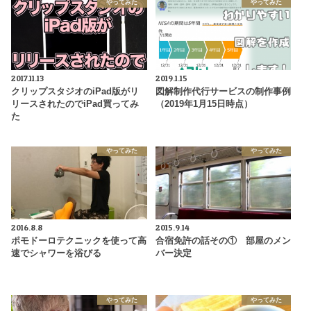
やってみた
やってみた
2017.11.13
2019.1.15
クリップスタジオのiPad版がリ
図解制作代行サービスの制作事例
リースされたのでiPad買ってみ
（2019年1月15日時点）
た
やってみた
やってみた
2016.8.8
2015.9.14
ポモドーロテクニックを使って高
合宿免許の話その① 部屋のメン
速でシャワーを浴びる
バー決定
やってみた
やってみた