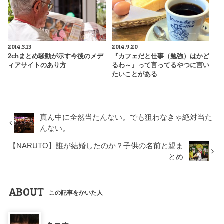
2014.3.13
2014.9.20
2chまとめ騒動が示す今後のメデ
『カフェだと仕事（勉強）はかど
ィアサイトのあり方
るわ～』って言ってるやつに言い
たいことがある
真ん中に全然当たんない。でも狙わなきゃ絶対当た
んない。
【NARUTO】誰が結婚したのか？子供の名前と親ま
とめ
ABOUT
この記事をかいた人