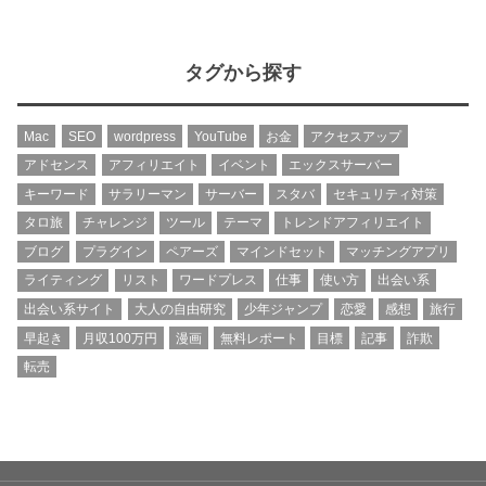
タグから探す
Mac
SEO
wordpress
YouTube
お金
アクセスアップ
アドセンス
アフィリエイト
イベント
エックスサーバー
キーワード
サラリーマン
サーバー
スタバ
セキュリティ対策
タロ旅
チャレンジ
ツール
テーマ
トレンドアフィリエイト
ブログ
プラグイン
ペアーズ
マインドセット
マッチングアプリ
ライティング
リスト
ワードプレス
仕事
使い方
出会い系
出会い系サイト
大人の自由研究
少年ジャンプ
恋愛
感想
旅行
早起き
月収100万円
漫画
無料レポート
目標
記事
詐欺
転売