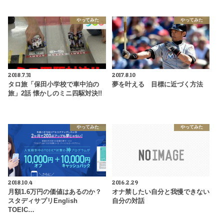
やってみた
やってみた
2018.7.31
2017.8.10
タロ旅「保田小学校で車中泊の
夢を叶える 目標に近づく方法
旅」2話 懐かしのミニ四駆対決!!
やってみた
やってみた
2018.10.4
2016.2.29
月額1.6万円の価値はあるのか？
オナ禁したい自分と我慢できない
スタディサプリEnglish
自分の対話
TOEIC…