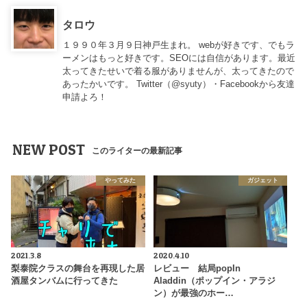
タロウ
１９９０年３月９日神戸生まれ。 webが好きです、でもラ
ーメンはもっと好きです。SEOには自信があります。最近
太ってきたせいで着る服がありませんが、太ってきたので
あったかいです。 Twitter（
@syuty
）・Facebookから友達
申請よろ！
NEW POST
このライターの最新記事
やってみた
ガジェット
2021.3.8
2020.4.10
梨泰院クラスの舞台を再現した居
レビュー 結局popIn
酒屋タンバムに行ってきた
Aladdin（ポップイン・アラジ
ン）が最強のホー…