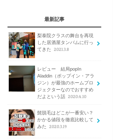
最新記事
梨泰院クラスの舞台を再現
した居酒屋タンバムに行っ
てきた
2021.3.8
レビュー 結局popIn
Aladdin（ポップイン・アラ
ジン）が最強のホームプロ
ジェクターなのでおすすめ
だよという話
2020.4.10
髭脱毛はどこが一番安い？
かかる値段を徹底比較して
みた
2020.3.19