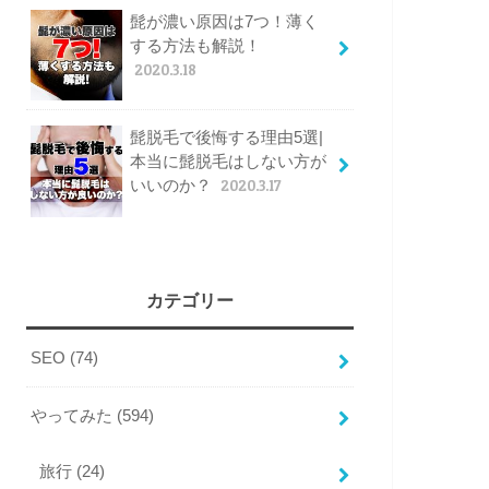
髭が濃い原因は7つ！薄く
する方法も解説！
2020.3.18
髭脱毛で後悔する理由5選|
本当に髭脱毛はしない方が
いいのか？
2020.3.17
カテゴリー
SEO
(74)
やってみた
(594)
旅行
(24)