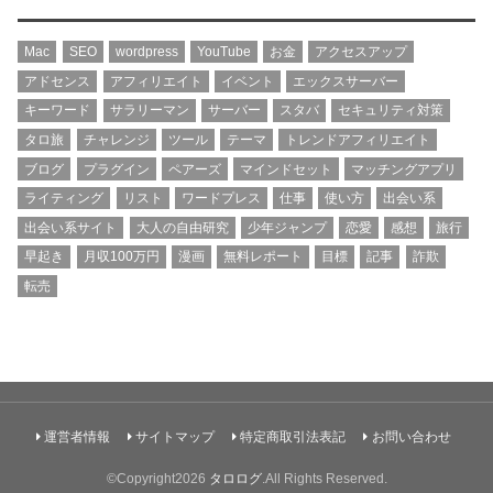
Mac
SEO
wordpress
YouTube
お金
アクセスアップ
アドセンス
アフィリエイト
イベント
エックスサーバー
キーワード
サラリーマン
サーバー
スタバ
セキュリティ対策
タロ旅
チャレンジ
ツール
テーマ
トレンドアフィリエイト
ブログ
プラグイン
ペアーズ
マインドセット
マッチングアプリ
ライティング
リスト
ワードプレス
仕事
使い方
出会い系
出会い系サイト
大人の自由研究
少年ジャンプ
恋愛
感想
旅行
早起き
月収100万円
漫画
無料レポート
目標
記事
詐欺
転売
運営者情報
サイトマップ
特定商取引法表記
お問い合わせ
©Copyright2026
タロログ
.All Rights Reserved.