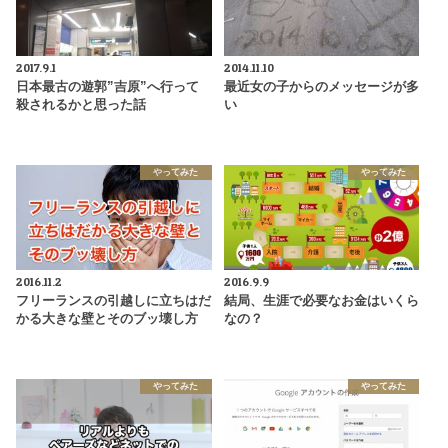
2017.9.1
2014.11.10
日本最古の遊郭”吉原”へ行って
最近女の子からのメッセージが多
殺されるかと思った話
い
やってみた
やってみた
2016.11.2
2016.9.9
フリーランスの引越しに立ちはだ
結局、生涯で必要なお金はいくら
かる大きな壁とそのブッ壊し方
なの？
やってみた
やってみた