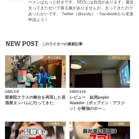
ーメンはもっと好きです。SEOには自信があります。最近
太ってきたせいで着る服がありませんが、太ってきたので
あったかいです。 Twitter（
@syuty
）・Facebookから友達
申請よろ！
NEW POST
このライターの最新記事
やってみた
ガジェット
2021.3.8
2020.4.10
梨泰院クラスの舞台を再現した居
レビュー 結局popIn
酒屋タンバムに行ってきた
Aladdin（ポップイン・アラジ
ン）が最強のホー…
ヒゲ脱毛
ヒゲ脱毛