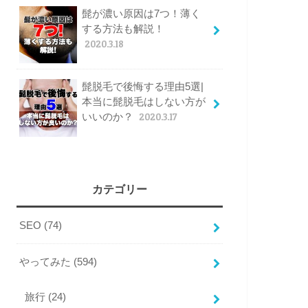
髭が濃い原因は7つ！薄く
する方法も解説！
2020.3.18
髭脱毛で後悔する理由5選|
本当に髭脱毛はしない方が
いいのか？
2020.3.17
カテゴリー
SEO
(74)
やってみた
(594)
旅行
(24)