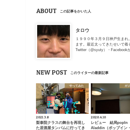
ABOUT
この記事をかいた人
タロウ
１９９０年３月９日神戸生まれ。
ます。最近太ってきたせいで着
Twitter（
@syuty
）・Facebo
NEW POST
このライターの最新記事
やってみた
ガ
2021.3.8
2020.4.10
梨泰院クラスの舞台を再現し
レビュー 結局popIn
た居酒屋タンバムに行ってき
Aladdin（ポップイ