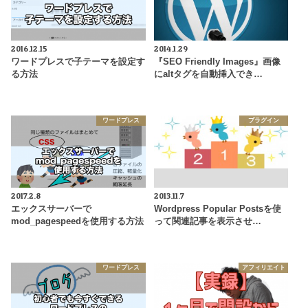
2016.12.15
2014.1.29
ワードプレスで子テーマを設定す
『SEO Friendly Images』画像
る方法
にaltタグを自動挿入でき…
ワードプレス
プラグイン
2017.2.8
2013.11.7
エックスサーバーで
Wordpress Popular Postsを使
mod_pagespeedを使用する方法
って関連記事を表示させ…
ワードプレス
アフィリエイト