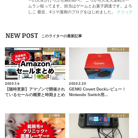
ーの人生がけっぷち屑野郎へ。 こっから人生大逆転ホー
ムラン狙ってます。担当はゲームとお菓子調達です。よろ
しこ 最近、4コマ漫画のブログをはじめました。
クリック
NEW POST
このライターの最新記事
ガジェット
ガジェット
2020.3.4
2020.2.20
【随時更新】アマゾンで開催され
GENKI Covert Dockレビュー！
ているセールの概要と時期まとめ
Nintendo Switch用…
ヒゲ脱毛
ガジェット