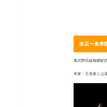
来店〜食券
東武野田線梅郷駅西
本家・王道家とは