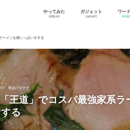
やってみた
ガジェット
ワー
LIFELOG
GADGET
WORD
旅行
プラグ
ラーメンを腹いっぱいすする
.07
堅あげポテチ
田「王道」でコスパ最強家系ラ
すする