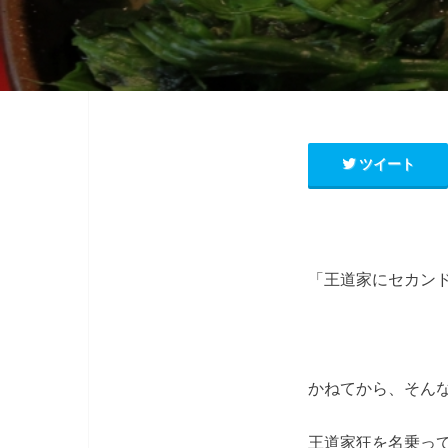
ツイート
「王道家にセカン
かねてから、そん
王道家狂を名乗っ