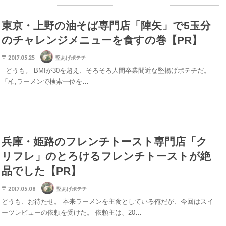
東京・上野の油そば専門店「陣矢」で5玉分
のチャレンジメニューを食すの巻【PR】
2017.05.25
堅あげポテチ
どうも。 BMIが30を超え、そろそろ人間卒業間近な堅揚げポテチだ。
「柏,ラーメンで検索一位を…
兵庫・姫路のフレンチトースト専門店「ク
リフレ」のとろけるフレンチトーストが絶
品でした【PR】
2017.05.08
堅あげポテチ
どうも、お待たせ。 本来ラーメンを主食としている俺だが、今回はスイ
ーツレビューの依頼を受けた。 依頼主は、20…