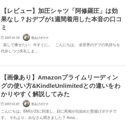
【レビュー】加圧シャツ「阿修羅圧」は効
果なし？おデブが1週間着用した本音の口コ
ミ
2017.10.30
堅あげポテチ
楽して痩せたい、今すぐに。 こんにちは。 全世界のデブの気持ちを
代弁しつつ失礼しま…
【画像あり】Amazonプライムリーディン
グの使い方&KindleUnlimitedとの違いをわ
かりやすく解説してみた
2017.10.07
堅あげポテチ
こんにちは。BMIが33に到達し、顔に死相が出始めた堅揚げポテチで
す。 それより、みなさん聞きました？ Ama…