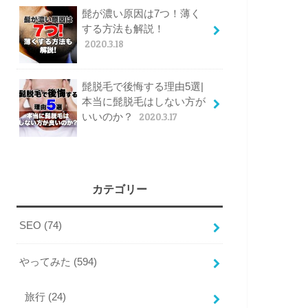
髭が濃い原因は7つ！薄く
する方法も解説！
2020.3.18
髭脱毛で後悔する理由5選|
本当に髭脱毛はしない方が
いいのか？
2020.3.17
カテゴリー
SEO
(74)
やってみた
(594)
旅行
(24)