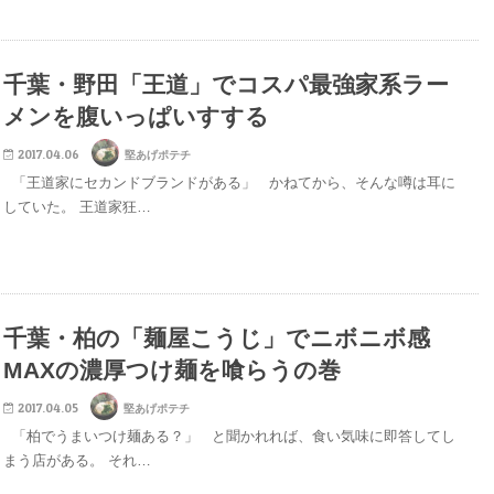
千葉・野田「王道」でコスパ最強家系ラー
メンを腹いっぱいすする
2017.04.06
堅あげポテチ
「王道家にセカンドブランドがある」 かねてから、そんな噂は耳に
していた。 王道家狂…
千葉・柏の「麺屋こうじ」でニボニボ感
MAXの濃厚つけ麺を喰らうの巻
2017.04.05
堅あげポテチ
「柏でうまいつけ麺ある？」 と聞かれれば、食い気味に即答してし
まう店がある。 それ…