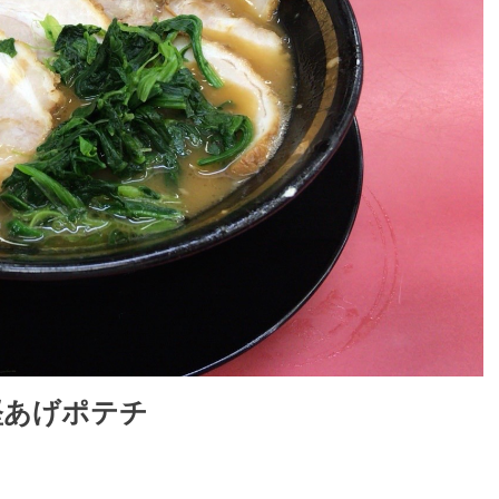
堅あげポテチ