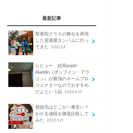
最新記事
梨泰院クラスの舞台を再現
した居酒屋タンバムに行っ
てきた
2021.3.8
レビュー 結局popIn
Aladdin（ポップイン・アラ
ジン）が最強のホームプロ
ジェクターなのでおすすめ
だよという話
2020.4.10
髭脱毛はどこが一番安い？
かかる値段を徹底比較して
みた
2020.3.19