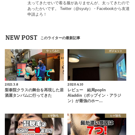
太ってきたせいで着る服がありませんが、太ってきたので
あったかいです。 Twitter（
@syuty
）・Facebookから友達
申請よろ！
NEW POST
このライターの最新記事
やってみた
ガジェット
2021.3.8
2020.4.10
梨泰院クラスの舞台を再現した居
レビュー 結局popIn
酒屋タンバムに行ってきた
Aladdin（ポップイン・アラジ
ン）が最強のホー…
ヒゲ脱毛
ヒゲ脱毛