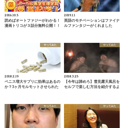
2016.10.5
2019.1.1
読めばオートファジーがわかる！
英語のモチベーションはファイナ
漫画トリコが３話分無料公開！！
ルファンタジーがくれました
やってみた
やってみた
2018.2.19
2018.3.25
ペニス増大サプリに効果はあるの
【今年は諦めろ】雪見露天風呂を
か？3ヶ月モルモットさせられた
セルフで楽しむ方法を紹介するよ
やってみた
やってみた