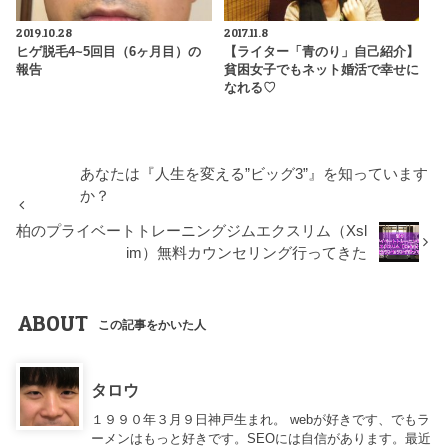
2019.10.28
2017.11.8
ヒゲ脱毛4~5回目（6ヶ月目）の
【ライター「青のり」自己紹介】
報告
貧困女子でもネット婚活で幸せに
なれる♡
あなたは『人生を変える”ビッグ3”』を知っています
か？
柏のプライベートトレーニングジムエクスリム（Xsl
im）無料カウンセリング行ってきた
ABOUT
この記事をかいた人
タロウ
１９９０年３月９日神戸生まれ。 webが好きです、でもラ
ーメンはもっと好きです。SEOには自信があります。最近