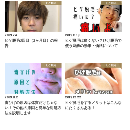
ヒゲ脱毛
ヒゲ脱毛
2019.7.4
2019.11.19
ヒゲ脱毛3回目（3ヶ月目）の報
ヒゲ脱毛は痛くない？ひげ脱毛で
告
使う麻酔の効果・価格について
ヒゲ脱毛
ヒゲ脱毛
2019.11.2
2019.12.22
青ひげの原因は体質だけじゃな
ヒゲ脱毛をするメリットはこんな
い！その他の原因と簡単な対処方
にたくさんある！
法を説明します