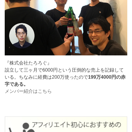
『株式会社たろろぐ』
設立して三ヶ月で6000円という圧倒的な売上を記録して
いる。ちなみに経費は200万使ったので
199万4000円の赤
字である。
メンバー紹介はこちら