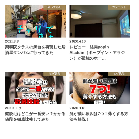
やってみた
ガジェット
2021.3.8
2020.4.10
梨泰院クラスの舞台を再現した居
レビュー 結局popIn
酒屋タンバムに行ってきた
Aladdin（ポップイン・アラジ
ン）が最強のホー…
ヒゲ脱毛
ヒゲ脱毛
2020.3.19
2020.3.18
髭脱毛はどこが一番安い？かかる
髭が濃い原因は7つ！薄くする方
値段を徹底比較してみた
法も解説！