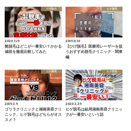
ヒゲ脱毛
ヒゲ脱毛
2020.3.19
2019.11.10
髭脱毛はどこが一番安い？かかる
【ひげ脱毛】医療用レーザーを扱
値段を徹底比較してみた
うおすすめ脱毛クリニック・関東
編
ヒゲ脱毛
ヒゲ脱毛
2019.2.9
2020.2.29
ゴリラクリニックと湘南美容クリ
ヒゲ脱毛は結局湘南美容クリニッ
ニック、ヒゲ脱毛はどちらがオス
クが一番安いという話
スメ？