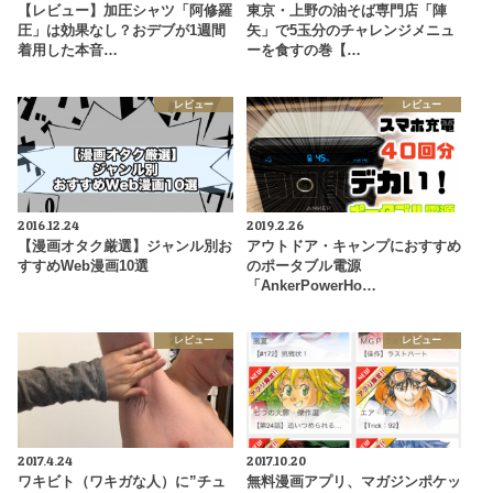
【レビュー】加圧シャツ「阿修羅
東京・上野の油そば専門店「陣
圧」は効果なし？おデブが1週間
矢」で5玉分のチャレンジメニュ
着用した本音…
ーを食すの巻【…
レビュー
レビュー
2016.12.24
2019.2.26
【漫画オタク厳選】ジャンル別お
アウトドア・キャンプにおすすめ
すすめWeb漫画10選
のポータブル電源
「AnkerPowerHo…
レビュー
レビュー
2017.4.24
2017.10.20
ワキビト（ワキガな人）に”チュ
無料漫画アプリ、マガジンポケッ