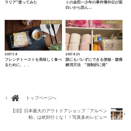
ラリア”塗ってみた
トの金田一少年の事件簿外伝が面
白いから読ん…
レビュー
レビュー
2017.5.8
2017.8.25
フレンチトーストを美味しく食べ
誰にもバレずにできる便秘・腹痛
るために、、、
解消方法 ”強制的に発”
トップページへ
【沼】日本最大のアウトドアショップ「アルペン
柏」は絶対行くな！！写真多めレビュー