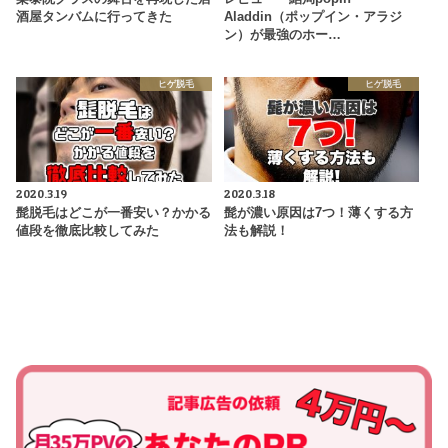
酒屋タンバムに行ってきた
Aladdin（ポップイン・アラジ
ン）が最強のホー…
ヒゲ脱毛
ヒゲ脱毛
2020.3.19
2020.3.18
髭脱毛はどこが一番安い？かかる
髭が濃い原因は7つ！薄くする方
値段を徹底比較してみた
法も解説！