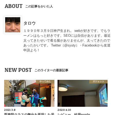
ABOUT
この記事をかいた人
タロウ
１９９０年３月９日神戸生まれ。 webが好きです、でもラ
ーメンはもっと好きです。SEOには自信があります。最近
太ってきたせいで着る服がありませんが、太ってきたので
あったかいです。 Twitter（
@syuty
）・Facebookから友達
申請よろ！
NEW POST
このライターの最新記事
やってみた
ガジェット
2021.3.8
2020.4.10
梨泰院クラスの舞台を再現した居
レビュー 結局popIn