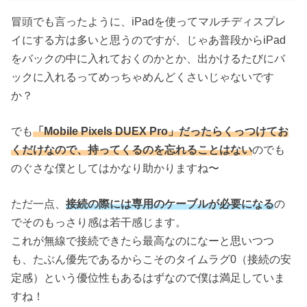
冒頭でも言ったように、iPadを使ってマルチディスプレ
イにする方は多いと思うのですが、じゃあ普段からiPad
をバックの中に入れておくのかとか、出かけるたびにバ
ックに入れるってめっちゃめんどくさいじゃないです
か？
でも
「Mobile Pixels DUEX Pro」だったらくっつけてお
くだけなので、持ってくるのを忘れることはない
のでも
のぐさな僕としてはかなり助かりますね〜
ただ一点、
接続の際には専用のケーブルが必要になる
の
でそのもっさり感は若干感じます。
これが無線で接続できたら最高なのになーと思いつつ
も、たぶん優先であるからこそのタイムラグ0（接続の安
定感）という優位性もあるはずなので僕は満足していま
すね！