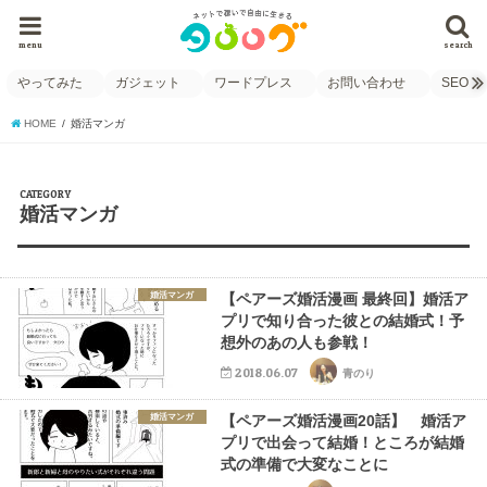
menu
search
やってみた
ガジェット
ワードプレス
お問い合わせ
SEO
HOME
婚活マンガ
CATEGORY
婚活マンガ
婚活マンガ
【ペアーズ婚活漫画 最終回】婚活ア
プリで知り合った彼との結婚式！予
想外のあの人も参戦！
2018.06.07
青のり
婚活マンガ
【ペアーズ婚活漫画20話】 婚活ア
プリで出会って結婚！ところが結婚
式の準備で大変なことに