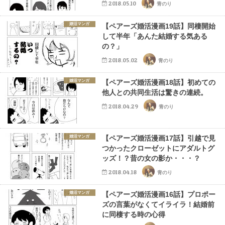
2018.05.10
青のり
婚活マンガ
【ペアーズ婚活漫画19話】同棲開始
して半年「あんた結婚する気ある
の？」
2018.05.02
青のり
婚活マンガ
【ペアーズ婚活漫画18話】初めての
他人との共同生活は驚きの連続。
2018.04.29
青のり
婚活マンガ
【ペアーズ婚活漫画17話】引越で見
つかったクローゼットにアダルトグ
ッズ！？昔の女の影か・・・？
2018.04.18
青のり
婚活マンガ
【ペアーズ婚活漫画16話】プロポー
ズの言葉がなくてイライラ！結婚前
に同棲する時の心得