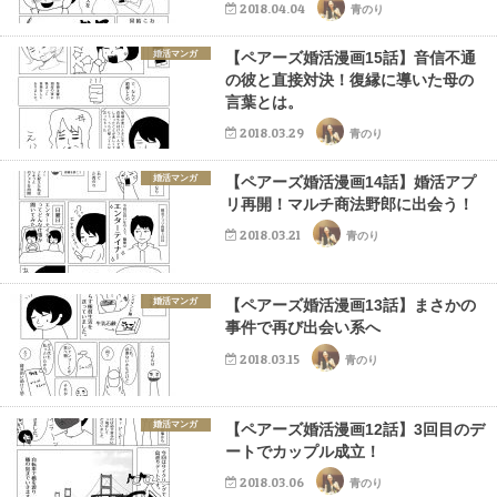
2018.04.04
青のり
婚活マンガ
【ペアーズ婚活漫画15話】音信不通
の彼と直接対決！復縁に導いた母の
言葉とは。
2018.03.29
青のり
婚活マンガ
【ペアーズ婚活漫画14話】婚活アプ
リ再開！マルチ商法野郎に出会う！
2018.03.21
青のり
婚活マンガ
【ペアーズ婚活漫画13話】まさかの
事件で再び出会い系へ
2018.03.15
青のり
婚活マンガ
【ペアーズ婚活漫画12話】3回目のデ
ートでカップル成立！
2018.03.06
青のり