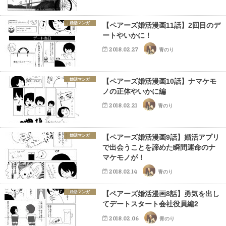
婚活マンガ
【ペアーズ婚活漫画11話】2回目のデ
ートやいかに！
2018.02.27
青のり
婚活マンガ
【ペアーズ婚活漫画10話】ナマケモ
ノの正体やいかに編
2018.02.21
青のり
婚活マンガ
【ペアーズ婚活漫画9話】婚活アプリ
で出会うことを諦めた瞬間運命のナ
マケモノが！
2018.02.14
青のり
婚活マンガ
【ペアーズ婚活漫画8話】勇気を出し
てデートスタート会社役員編2
2018.02.06
青のり