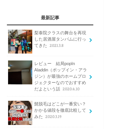
最新記事
梨泰院クラスの舞台を再現
した居酒屋タンバムに行っ
てきた
2021.3.8
レビュー 結局popIn
Aladdin（ポップイン・アラ
ジン）が最強のホームプロ
ジェクターなのでおすすめ
だよという話
2020.4.10
髭脱毛はどこが一番安い？
かかる値段を徹底比較して
みた
2020.3.19