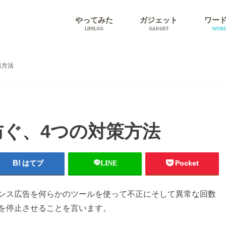
やってみた
ガジェット
ワー
LIFELOG
GADGET
WORD
旅行
プラグ
策方法
ぐ、4つの対策方法
はてブ
LINE
Pocket
ンス広告を何らかのツールを使って不正にそして異常な回数
を停止させることを言います。