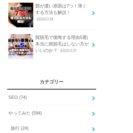
髭が濃い原因は7つ！薄く
する方法も解説！
2020.3.18
髭脱毛で後悔する理由5選|
本当に髭脱毛はしない方が
いいのか？
2020.3.17
カテゴリー
SEO
(74)
やってみた
(594)
旅行
(24)