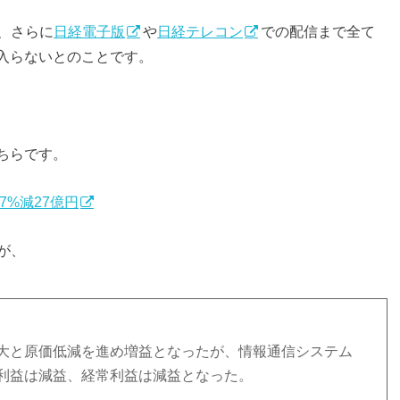
、さらに
日経電子版
や
日経テレコン
での配信まで全て
切入らないとのことです。
ちらです。
7%減27億円
が、
大と原価低減を進め増益となったが、情報通信システム
利益は減益、経常利益は減益となった。