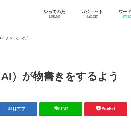
やってみた
ガジェット
ワー
LIFELOG
GADGET
WORD
旅行
プラグ
するようになった件
AI）が物書きをするよう
はてブ
LINE
Pocket