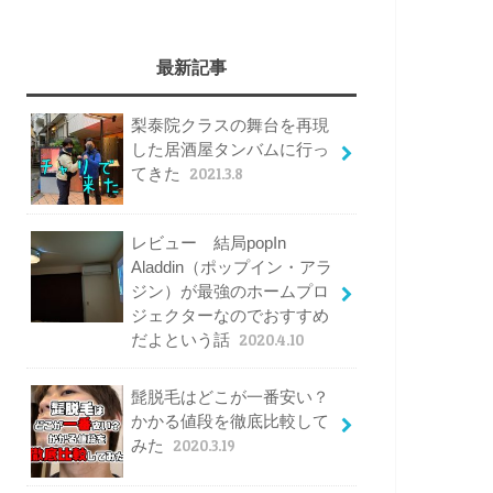
最新記事
梨泰院クラスの舞台を再現
した居酒屋タンバムに行っ
てきた
2021.3.8
レビュー 結局popIn
Aladdin（ポップイン・アラ
ジン）が最強のホームプロ
ジェクターなのでおすすめ
だよという話
2020.4.10
髭脱毛はどこが一番安い？
かかる値段を徹底比較して
みた
2020.3.19