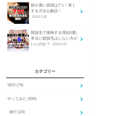
髭が濃い原因は7つ！薄く
する方法も解説！
2020.3.18
髭脱毛で後悔する理由5選|
本当に髭脱毛はしない方が
いいのか？
2020.3.17
カテゴリー
SEO
(74)
やってみた
(594)
旅行
(24)