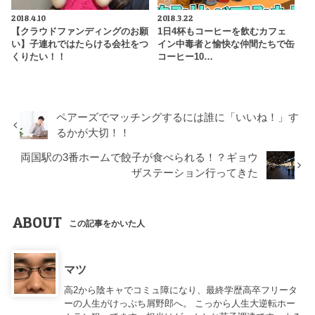
2018.4.10
2018.3.22
【クラウドファンディングのお願
1日4杯もコーヒーを飲むカフェ
い】子連れではたらける会社をつ
イン中毒者と愉快な仲間たちで缶
くりたい！！
コーヒー10…
ペアーズでマッチングするには誰に「いいね！」す
るかが大切！！
両国駅の3番ホームで餃子が食べられる！？ギョウ
ザステーション行ってきた
ABOUT
この記事をかいた人
マツ
高2から陰キャでコミュ障になり、最終学歴高卒フリータ
ーの人生がけっぷち屑野郎へ。 こっから人生大逆転ホー