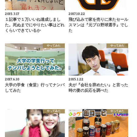
2015.3.17
2017.10.22
１記事で１万いいね達成しまし
飛び込みで家を売りに来たセール
た。死ぬまでにやりたい事はどれ
スマンは『元プロ野球選手』でし
くらいできているか
た
やってみた
やってみた
2017.6.10
2015.1.22
大学の学食（食堂）行ってナンパ
夫が『会社を辞めたい』と言った
してみた
時の妻の反応を調べた
やってみた
やってみた