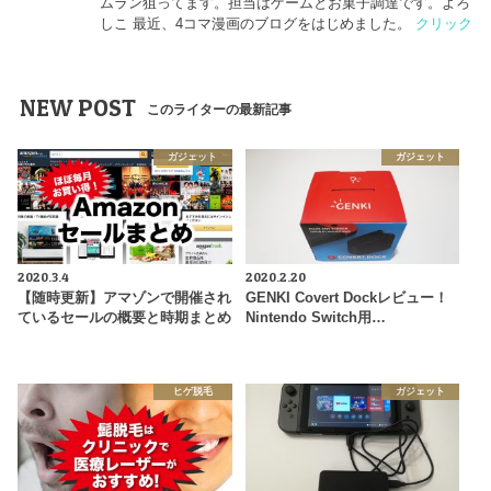
ムラン狙ってます。担当はゲームとお菓子調達です。よろ
しこ 最近、4コマ漫画のブログをはじめました。
クリック
NEW POST
このライターの最新記事
ガジェット
ガジェット
2020.3.4
2020.2.20
【随時更新】アマゾンで開催され
GENKI Covert Dockレビュー！
ているセールの概要と時期まとめ
Nintendo Switch用…
ヒゲ脱毛
ガジェット