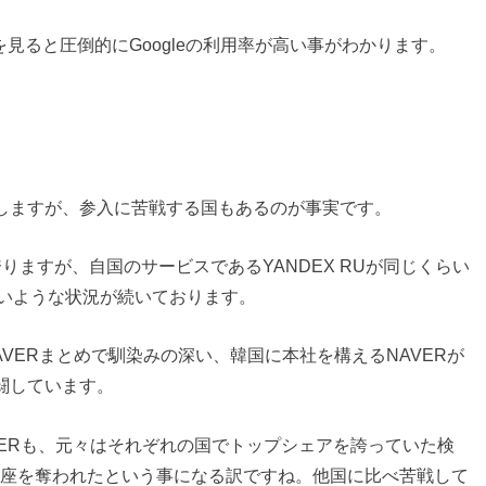
界を見ると圧倒的にGoogleの利用率が高い事がわかります。
じもしますが、参入に苦戦する国もあるのが事実です。
誇りますが、自国のサービスであるYANDEX RUが同じくらい
いような状況が続いております。
VERまとめで馴染みの深い、韓国に本社を構えるNAVERが
健闘しています。
AVERも、元々はそれぞれの国でトップシェアを誇っていた検
アの座を奪われたという事になる訳ですね。他国に比べ苦戦して