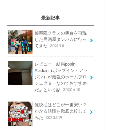
最新記事
梨泰院クラスの舞台を再現
した居酒屋タンバムに行っ
てきた
2021.3.8
レビュー 結局popIn
Aladdin（ポップイン・アラ
ジン）が最強のホームプロ
ジェクターなのでおすすめ
だよという話
2020.4.10
髭脱毛はどこが一番安い？
かかる値段を徹底比較して
みた
2020.3.19