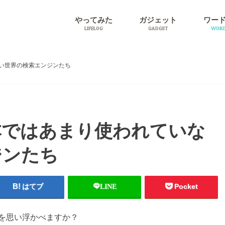
やってみた
ガジェット
ワー
LIFELOG
GADGET
WORD
旅行
プラグ
い世界の検索エンジンたち
本ではあまり使われていな
ジンたち
はてブ
LINE
Pocket
を思い浮かべますか？