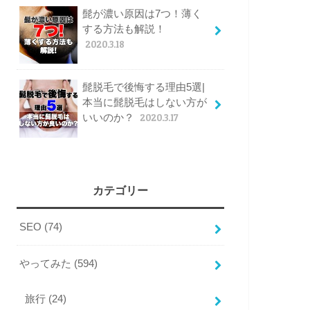
髭が濃い原因は7つ！薄く
する方法も解説！
2020.3.18
髭脱毛で後悔する理由5選|
本当に髭脱毛はしない方が
いいのか？
2020.3.17
カテゴリー
SEO
(74)
やってみた
(594)
旅行
(24)