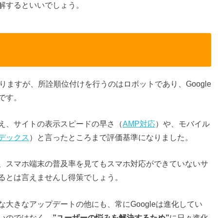
解するといいでしょう。
ますが、所詮順位付けを行うのはロボットであり、Google
です。
え、サイトの表示スピードの早さ（
AMP対応
）や、モバイル
デックス
）と言ったところまで評価基準になりました。
、スマホ端末の普及率を見てもスマホ対応ができていないサ
るとは言えませんし得策でしょう。
大きなアップデートの他にも、常にGoogleは進化してい
いのではなく、
に日々進化
”ユーザーの悩みを解決するため”