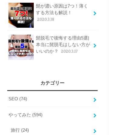
髭が濃い原因は7つ！薄く
する方法も解説！
2020.3.18
髭脱毛で後悔する理由5選|
本当に髭脱毛はしない方が
いいのか？
2020.3.17
カテゴリー
SEO
(74)
やってみた
(594)
旅行
(24)