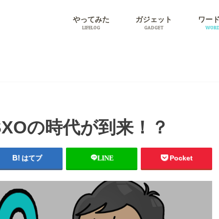
やってみた
ガジェット
ワー
LIFELOG
GADGET
WORD
旅行
プラグ
らSXOの時代が到来！？
はてブ
LINE
Pocket