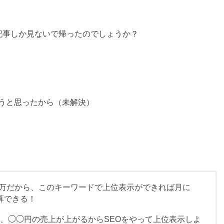
記事しか見ないで帰ったのでしょうか？
）
うと思ったから（未解決）
1万だから、このキーワードで上位表示ができれば月に
算できる！
て、◯◯円の売上が上がるからSEOをやって上位表示しよ