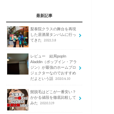
最新記事
梨泰院クラスの舞台を再現
した居酒屋タンバムに行っ
てきた
2021.3.8
レビュー 結局popIn
Aladdin（ポップイン・アラ
ジン）が最強のホームプロ
ジェクターなのでおすすめ
だよという話
2020.4.10
髭脱毛はどこが一番安い？
かかる値段を徹底比較して
みた
2020.3.19