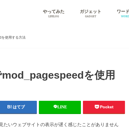
やってみた
ガジェット
ワー
LIFELOG
GADGET
WORD
旅行
プラグ
eedを使用する方法
od_pagespeedを使用
はてブ
LINE
Pocket
見たいウェブサイトの表示が遅く感じたことがありません