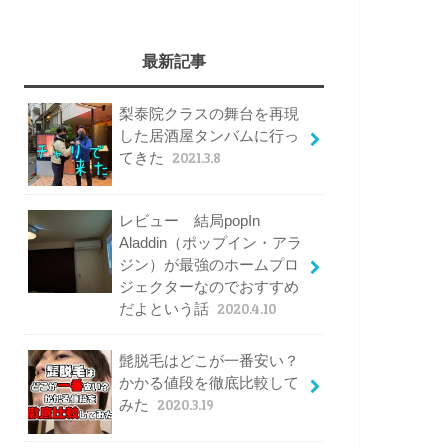
最新記事
梨泰院クラスの舞台を再現
した居酒屋タンバムに行っ
てきた
2021.3.8
レビュー 結局popIn
Aladdin（ポップイン・アラ
ジン）が最強のホームプロ
ジェクターなのでおすすめ
だよという話
2020.4.10
髭脱毛はどこが一番安い？
かかる値段を徹底比較して
みた
2020.3.19