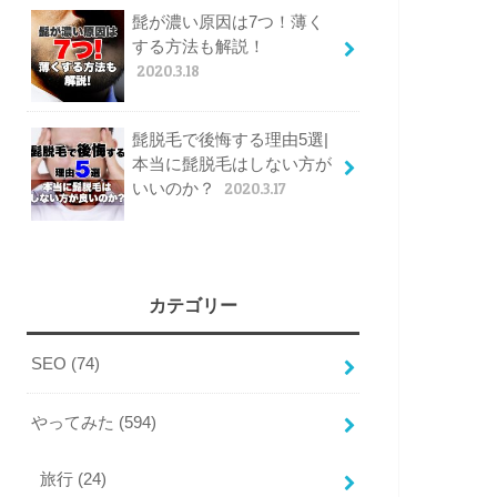
髭が濃い原因は7つ！薄く
する方法も解説！
2020.3.18
髭脱毛で後悔する理由5選|
本当に髭脱毛はしない方が
いいのか？
2020.3.17
カテゴリー
SEO
(74)
やってみた
(594)
旅行
(24)