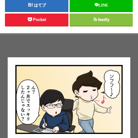
はてブ
LINE
Pocket
feedly