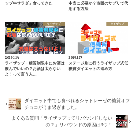
ップ牛サラダ」食ってきた
本当に必要か？市販のサプリで代
用する方法
ライザップ
ライザップ
2019.1.14
2019.1.17
ライザップ・糖質制限中にお酒は
ステージ別に行うライザップ式低
飲んでいいの？お酒は太らない
糖質ダイエットの進め方
よ！って言う人…
ダイエット中でも食べれるシャトレーゼの糖質オフ
チョコがうま過ぎました。
よくある質問「ライザップってリバウンドしない
の？」リバウンドの原因は3つ！