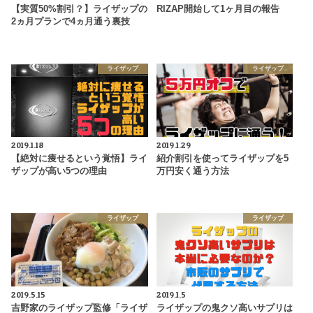
【実質50%割引？】ライザップの
RIZAP開始して1ヶ月目の報告
2ヵ月プランで4ヵ月通う裏技
ライザップ
ライザップ
2019.1.18
2019.1.29
【絶対に痩せるという覚悟】ライ
紹介割引を使ってライザップを5
ザップが高い5つの理由
万円安く通う方法
ライザップ
ライザップ
2019.5.15
2019.1.5
吉野家のライザップ監修「ライザ
ライザップの鬼クソ高いサプリは