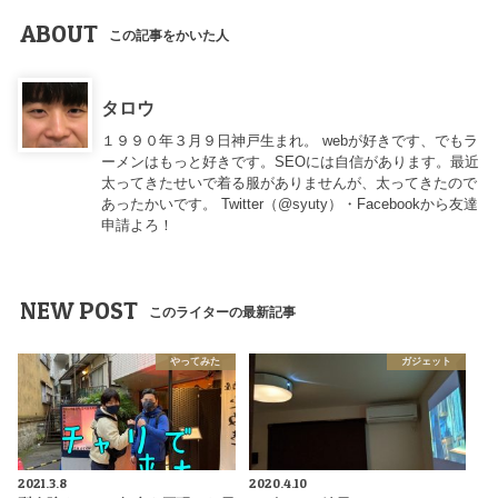
ABOUT
この記事をかいた人
タロウ
１９９０年３月９日神戸生まれ。 webが好きです、でもラ
ーメンはもっと好きです。SEOには自信があります。最近
太ってきたせいで着る服がありませんが、太ってきたので
あったかいです。 Twitter（
@syuty
）・Facebookから友達
申請よろ！
NEW POST
このライターの最新記事
やってみた
ガジェット
2021.3.8
2020.4.10