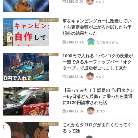
2019.01.01
タロウ
やってみた
車をキャンピングカーに改造してい
くら査定金額が上がるか試したら予
想外の結果だった
2018.12.24
たつみそうきち
やってみた
1000円で入れる！バンコクの夜景が
一望できるルーフトップバー「オク
ターブ」で成功者ごっこして来た
2018.12.16
タロウ
やってみた
【乗ってみた！】話題の『0円タクシ
ーby日清どん兵衛』に乗ったら普通
に3120円請求された話
2018.12.07
タロウ
やってみた
これからタロログが面白くなってく
るって話