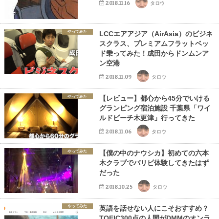
2018.11.16
タロウ
やってみた
LCCエアアジア（AirAsia）のビジネ
スクラス、プレミアムフラットベッ
ド乗ってみた！成田からドンムンア
ン空港
2018.11.09
タロウ
やってみた
【レビュー】都心から45分でいける
グランピング宿泊施設 千葉県「ワイ
ルドビーチ木更津」行ってきた
2018.11.06
タロウ
やってみた
【僕の中のナウシカ】初めての六本
木クラブでパリピ体験してきたはず
だった
2018.10.25
タロウ
やってみた
英語を話せない人にこそおすすめ？
TOEIC300点の人間がDMMのオンラ