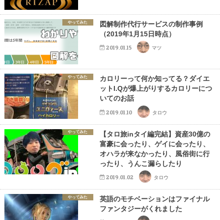
やってみた
図解制作代行サービスの制作事例
（2019年1月15日時点）
2019.01.15
マツ
やってみた
カロリーって何か知ってる？ダイエ
ットI.Qが爆上がりするカロリーにつ
いてのお話
2019.01.10
タロウ
やってみた
【タロ旅inタイ編完結】資産30億の
富豪に会ったり、ゲイに会ったり、
オハラが来なかったり、風俗街に行
ったり、うんこ漏らしたり
2019.01.02
タロウ
やってみた
英語のモチベーションはファイナル
ファンタジーがくれました