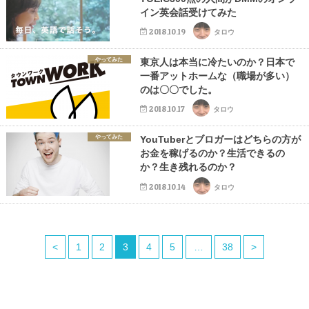
イン英会話受けてみた
2018.10.19
タロウ
やってみた
東京人は本当に冷たいのか？日本で
一番アットホームな（職場が多い）
のは〇〇でした。
2018.10.17
タロウ
やってみた
YouTuberとブロガーはどちらの方が
お金を稼げるのか？生活できるの
か？生き残れるのか？
2018.10.14
タロウ
<
1
2
3
4
5
…
38
>