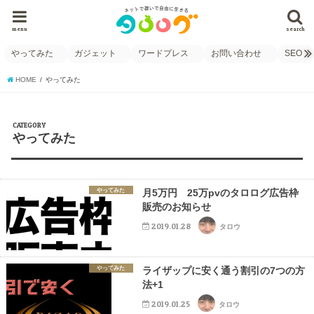
menu
search
やってみた
ガジェット
ワードプレス
お問い合わせ
SEO
HOME
やってみた
CATEGORY
やってみた
やってみた
月5万円 25万pvのタロログ広告枠
販売のお知らせ
2019.01.28
タロウ
やってみた
ライザップに安く通う割引の7つの方
法+1
2019.01.25
タロウ